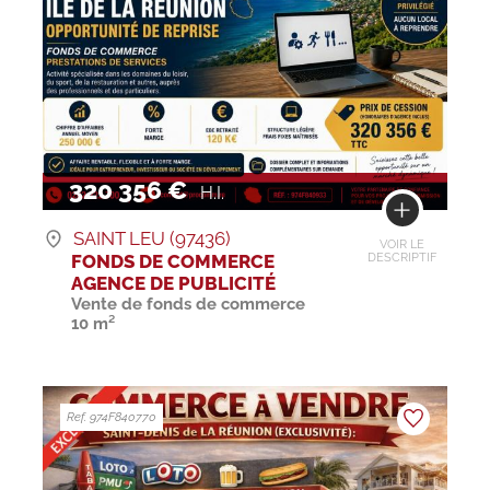
320 356 €
H.I.
SAINT LEU (97436)
VOIR LE
FONDS DE COMMERCE
DESCRIPTIF
AGENCE DE PUBLICITÉ
Vente de fonds de commerce
10 m²
Ref. 974F840770