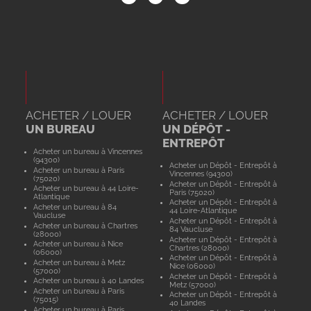
ACHETER / LOUER
ACHETER / LOUER
UN BUREAU
UN DÉPÔT -
ENTREPÔT
Acheter un bureau à Vincennes
(94300)
Acheter un Dépôt - Entrepôt à
Acheter un bureau à Paris
Vincennes (94300)
(75020)
Acheter un Dépôt - Entrepôt à
Acheter un bureau à 44 Loire-
Paris (75020)
Atlantique
Acheter un Dépôt - Entrepôt à
Acheter un bureau à 84
44 Loire-Atlantique
Vaucluse
Acheter un Dépôt - Entrepôt à
Acheter un bureau à Chartres
84 Vaucluse
(28000)
Acheter un Dépôt - Entrepôt à
Acheter un bureau à Nice
Chartres (28000)
(06000)
Acheter un Dépôt - Entrepôt à
Acheter un bureau à Metz
Nice (06000)
(57000)
Acheter un Dépôt - Entrepôt à
Acheter un bureau à 40 Landes
Metz (57000)
Acheter un bureau à Paris
Acheter un Dépôt - Entrepôt à
(75015)
40 Landes
Acheter un bureau à Paris