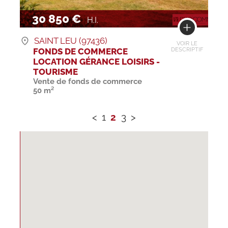
30 850 €
H.I.
SAINT LEU (97436)
VOIR LE
FONDS DE COMMERCE
DESCRIPTIF
LOCATION GÉRANCE LOISIRS -
TOURISME
Vente de fonds de commerce
50 m²
<
1
2
3
>