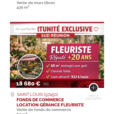
Vente de murs libres
430 m²
Ref. 974F840867
18 680 €
H.I.
SAINT LOUIS (97450)
VOIR LE
FONDS DE COMMERCE
DESCRIPTIF
LOCATION GÉRANCE FLEURISTE
Vente de fonds de commerce