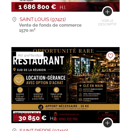
1 686 800 €
H.I.
SAINT LOUIS (97421)
VOIR LE
Vente de fonds de commerce
DESCRIPTIF
1570 m²
Ref. 974F840850
30 850 €
H.I.
SAINT PIERRE (97410)