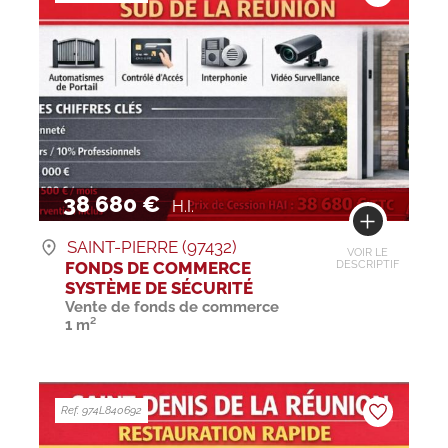
38 680 €
H.I.
SAINT-PIERRE (97432)
VOIR LE
FONDS DE COMMERCE
DESCRIPTIF
SYSTÈME DE SÉCURITÉ
Vente de fonds de commerce
1 m²
Ref. 974L840692