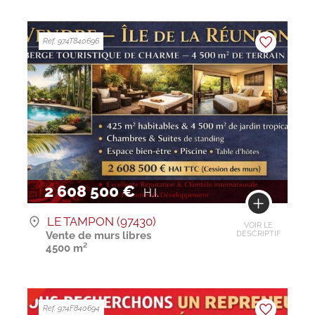
Ref. 974T840696
2 608 500 €
H.I.
LE TAMPON (97430)
VOIR LE
Vente de murs libres
DESCRIPTIF
4500 m²
Ref. 974F840694