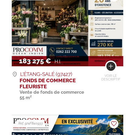
183 275 €
H.I.
L'ÉTANG-SALÉ (97427)
VOIR LE
FONDS DE COMMERCE
DESCRIPTIF
FLEURISTE
Vente de fonds de commerce
55 m²
Ref. 974F840933