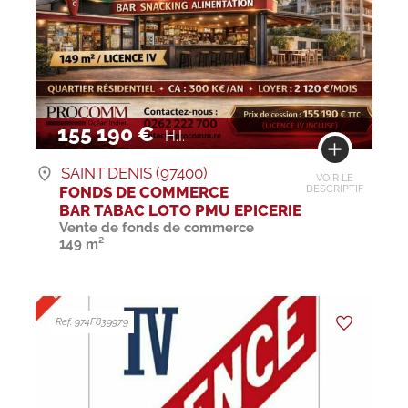
155 190 €
H.I.
SAINT DENIS (97400)
VOIR LE
FONDS DE COMMERCE
DESCRIPTIF
BAR TABAC LOTO PMU EPICERIE
Vente de fonds de commerce
149 m²
Ref. 974F839979