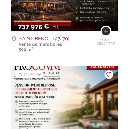
737 975 €
H.I.
SAINT-BENOÎT (97470)
VOIR LE
Vente de murs libres
DESCRIPTIF
500 m²
Ref. 974F840845