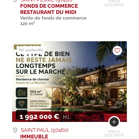
VOIR LE
FONDS DE COMMERCE
DESCRIPTIF
RESTAURANT DU MIDI
Vente de fonds de commerce
120 m²
Ref. 974I840863
1 992 000 €
H.I.
SAINT PAUL (97460)
VOIR LE
IMMEUBLE
DESCRIPTIF