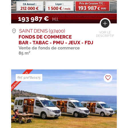
193 987 €
H.I.
SAINT DENIS (97400)
VOIR LE
FONDS DE COMMERCE
DESCRIPTIF
BAR - TABAC - PMU - JEUX - FDJ
Vente de fonds de commerce
85 m²
Ref. 974F840475