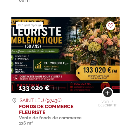
60 m²
Ref. 974F840691
133 020 €
H.I.
SAINT LEU (97436)
VOIR LE
FONDS DE COMMERCE
DESCRIPTIF
FLEURISTE
Vente de fonds de commerce
136 m²