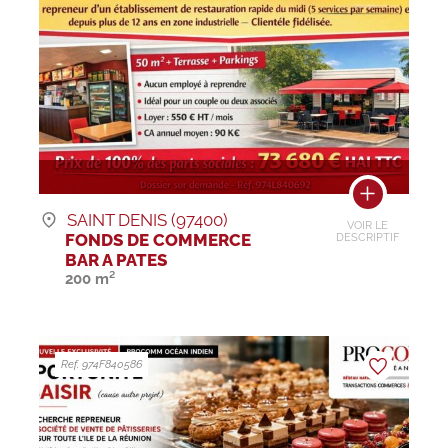
SAINT DENIS (97400)
VOIR LE
FONDS DE COMMERCE
DESCRIPTIF
BAR A PATES
200 m²
Ref. 974F840586