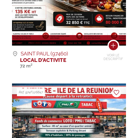
SAINT PAUL (97460)
VOIR LE
LOCAL D'ACTIVITE
DESCRIPTIF
72 m²
Ref. 974F126847