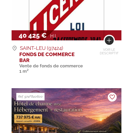
40 425 €
H.I.
SAINT-LEU (97424)
VOIR LE
FONDS DE COMMERCE
DESCRIPTIF
BAR
Vente de fonds de commerce
1 m²
Ref. 974F840600