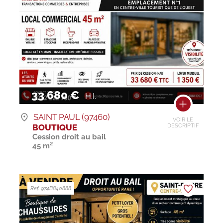
33 680 €
H.I.
SAINT PAUL (97460)
VOIR LE
BOUTIQUE
DESCRIPTIF
Cession droit au bail
45 m²
Ref. 974B840888