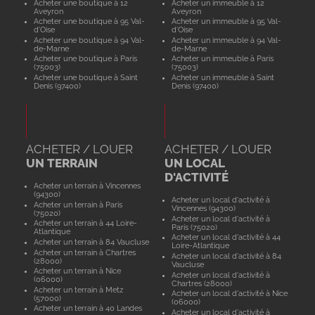
Acheter une boutique à 12
Acheter un immeuble à 12
Aveyron
Aveyron
Acheter une boutique à 95 Val-
Acheter un immeuble à 95 Val-
d'Oise
d'Oise
Acheter une boutique à 94 Val-
Acheter un immeuble à 94 Val-
de-Marne
de-Marne
Acheter une boutique à Paris
Acheter un immeuble à Paris
(75003)
(75003)
Acheter une boutique à Saint
Acheter un immeuble à Saint
Denis (97400)
Denis (97400)
ACHETER / LOUER
ACHETER / LOUER
UN TERRAIN
UN LOCAL
D'ACTIVITÉ
Acheter un terrain à Vincennes
(94300)
Acheter un local d'activité à
Acheter un terrain à Paris
Vincennes (94300)
(75020)
Acheter un local d'activité à
Acheter un terrain à 44 Loire-
Paris (75020)
Atlantique
Acheter un local d'activité à 44
Acheter un terrain à 84 Vaucluse
Loire-Atlantique
Acheter un terrain à Chartres
Acheter un local d'activité à 84
(28000)
Vaucluse
Acheter un terrain à Nice
Acheter un local d'activité à
(06000)
Chartres (28000)
Acheter un terrain à Metz
Acheter un local d'activité à Nice
(57000)
(06000)
Acheter un terrain à 40 Landes
Acheter un local d'activité à