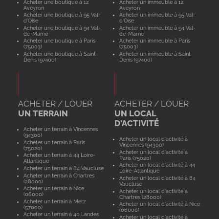
Acheter une boutique à 12
Acheter un immeuble à 12
Aveyron
Aveyron
Acheter une boutique à 95 Val-
Acheter un immeuble à 95 Val-
d'Oise
d'Oise
Acheter une boutique à 94 Val-
Acheter un immeuble à 94 Val-
de-Marne
de-Marne
Acheter une boutique à Paris
Acheter un immeuble à Paris
(75003)
(75003)
Acheter une boutique à Saint
Acheter un immeuble à Saint
Denis (97400)
Denis (97400)
ACHETER / LOUER
ACHETER / LOUER
UN TERRAIN
UN LOCAL
D'ACTIVITÉ
Acheter un terrain à Vincennes
(94300)
Acheter un local d'activité à
Acheter un terrain à Paris
Vincennes (94300)
(75020)
Acheter un local d'activité à
Acheter un terrain à 44 Loire-
Paris (75020)
Atlantique
Acheter un local d'activité à 44
Acheter un terrain à 84 Vaucluse
Loire-Atlantique
Acheter un terrain à Chartres
Acheter un local d'activité à 84
(28000)
Vaucluse
Acheter un terrain à Nice
Acheter un local d'activité à
(06000)
Chartres (28000)
Acheter un terrain à Metz
Acheter un local d'activité à Nice
(57000)
(06000)
Acheter un terrain à 40 Landes
Acheter un local d'activité à