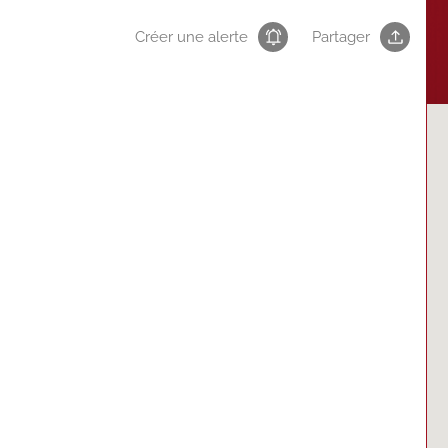
Créer une alerte
Partager