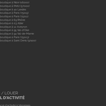
boutique à Nice (06000)
boutique à Metz (57000)
 boutique à 40 Landes
boutique à Paris (75015)
boutique à Paris (75011)
 boutique à 69 Rhône
boutique à 03 Allier
boutique à 12 Aveyron
boutique à 95 Val-d'Oise
 boutique à 94 Val-de-Marne
boutique à Paris (75003)
boutique à Saint Denis (97400)
 / LOUER
 D'ACTIVITÉ
cal d'activité à Vincennes