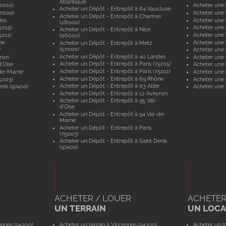
Atlantique
6000)
Acheter une 
Acheter un Dépôt - Entrepôt à 84 Vaucluse
57000)
Acheter une 
Acheter un Dépôt - Entrepôt à Chartres
des
Acheter une
(28000)
5015)
Acheter une 
Acheter un Dépôt - Entrepôt à Nice
5011)
Acheter une 
(06000)
ne
Acheter une
Acheter un Dépôt - Entrepôt à Metz
(57000)
r
Acheter une 
Acheter un Dépôt - Entrepôt à 40 Landes
yron
Acheter une 
Acheter un Dépôt - Entrepôt à Paris (75015)
'Oise
Acheter une 
Acheter un Dépôt - Entrepôt à Paris (75011)
-de-Marne
Acheter une
Acheter un Dépôt - Entrepôt à 69 Rhône
5003)
Acheter une 
Acheter un Dépôt - Entrepôt à 03 Allier
nis (97400)
Acheter une 
Acheter un Dépôt - Entrepôt à 12 Aveyron
Acheter un Dépôt - Entrepôt à 95 Val-
d'Oise
Acheter un Dépôt - Entrepôt à 94 Val-de-
Marne
Acheter un Dépôt - Entrepôt à Paris
(75003)
Acheter un Dépôt - Entrepôt à Saint Denis
(97400)
ACHETER / LOUER
ACHETER
UN TERRAIN
UN LOCAL
ennes (94300)
Acheter un terrain à Vincennes (94300)
Acheter un lo