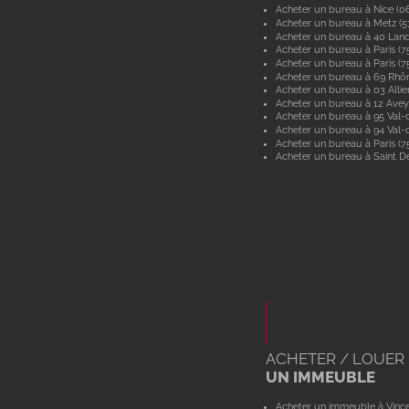
Acheter un bureau à Nice (0
Acheter un bureau à Metz (
Acheter un bureau à 40 Lan
Acheter un bureau à Paris (7
Acheter un bureau à Paris (7
Acheter un bureau à 69 Rhô
Acheter un bureau à 03 Allie
Acheter un bureau à 12 Ave
Acheter un bureau à 95 Val-d
Acheter un bureau à 94 Val
Acheter un bureau à Paris (7
Acheter un bureau à Saint De
ACHETER / LOUER
UN IMMEUBLE
Acheter un immeuble à Vinc