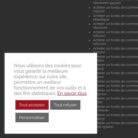
Vincennes (94300)
Acheter un fonds de commer
(75020)
Acheter un fonds de commer
Atlantique
Acheter un fonds de comme
Vaucluse
Acheter un fonds de commer
(28000)
Acheter un fonds de commer
(06000)
Acheter un fonds de comme
(57000)
Acheter un fonds de comme
Landes
Nous utilisons des cookies pour
Acheter un fonds de commer
(75015)
vous garantir la meilleure
Acheter un fonds de commer
expérience sur notre site,
(75011)
Acheter un fonds de comme
permettre un meilleur
Acheter un fonds de commerc
fonctionnement de vos outils et à
Acheter un fonds de commer
des fins statistiques.
En savoir plus
Aveyron
Acheter un fonds de commer
d'Oise
Tout accepter
Tout refuser
Acheter un fonds de commer
de-Marne
Acheter un fonds de commer
Personnaliser
(75003)
Acheter un fonds de commer
Denis (97400)