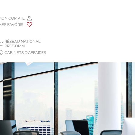
MON COMPTE
MES FAVORIS
RÉSEAU NATIONAL
PROCOMM
CABINETS D'AFFAIRES