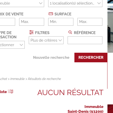
euble
IX DE VENTE
SURFACE
PE DE
FILTRES
RÉFÉRENCE
SACTION
Plus de critères
ctionner
Nouvelle recherche
RECHERCHER
Achat
>
Immeuble
> Résultats de recherche
AUCUN RÉSULTAT
ixte
Immeuble
Saint-Denis (93200)