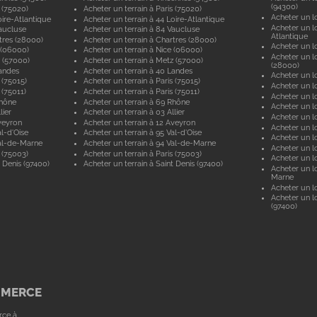
(94300)
 (75020)
Acheter un terrain à Paris (75020)
Acheter un lo
ire-Atlantique
Acheter un terrain à 44 Loire-Atlantique
Acheter un lo
aucluse
Acheter un terrain à 84 Vaucluse
Atlantique
tres (28000)
Acheter un terrain à Chartres (28000)
Acheter un lo
 (06000)
Acheter un terrain à Nice (06000)
Acheter un lo
 (57000)
Acheter un terrain à Metz (57000)
(28000)
andes
Acheter un terrain à 40 Landes
Acheter un lo
 (75015)
Acheter un terrain à Paris (75015)
Acheter un lo
 (75011)
Acheter un terrain à Paris (75011)
Acheter un lo
Rhône
Acheter un terrain à 69 Rhône
Acheter un lo
lier
Acheter un terrain à 03 Allier
Acheter un lo
veyron
Acheter un terrain à 12 Aveyron
Acheter un l
l-d'Oise
Acheter un terrain à 95 Val-d'Oise
Acheter un lo
al-de-Marne
Acheter un terrain à 94 Val-de-Marne
Acheter un lo
 (75003)
Acheter un terrain à Paris (75003)
Acheter un lo
 Denis (97400)
Acheter un terrain à Saint Denis (97400)
Acheter un lo
Marne
Acheter un lo
Acheter un lo
(97400)
MMERCE
rce à