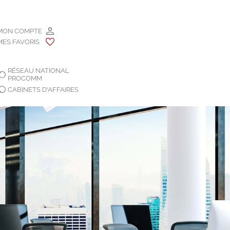
MON COMPTE
MES FAVORIS
RÉSEAU NATIONAL
PROCOMM
CABINETS D'AFFAIRES