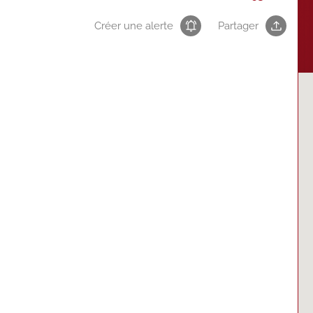
Créer une alerte
Partager