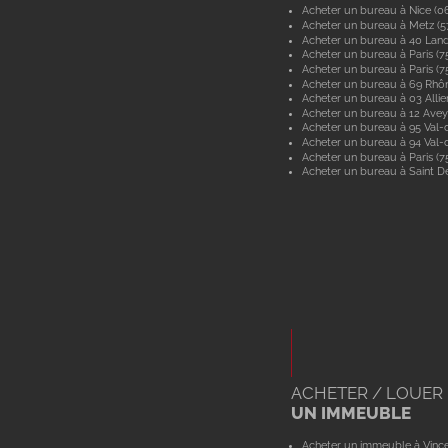
Acheter un bureau à Nice (0
Acheter un bureau à Metz (
Acheter un bureau à 40 Lan
Acheter un bureau à Paris (7
Acheter un bureau à Paris (7
Acheter un bureau à 69 Rhô
Acheter un bureau à 03 Allie
Acheter un bureau à 12 Ave
Acheter un bureau à 95 Val-d
Acheter un bureau à 94 Val
Acheter un bureau à Paris (7
Acheter un bureau à Saint De
ACHETER / LOUER
UN IMMEUBLE
Acheter un immeuble à Vinc