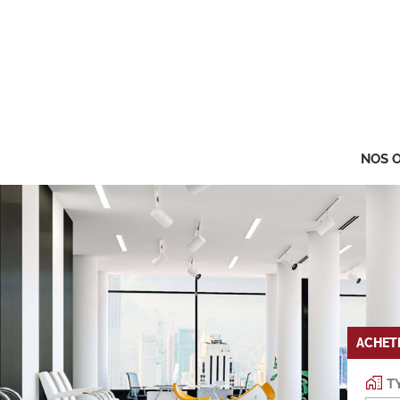
NOS 
ACHET
TY