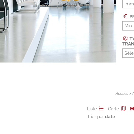
Imm
PR
TY
TRAN
Séle
Accueil
>
Liste
Carte
M
Trier par