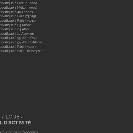
boutique à Nice (06000)
boutique à Metz (57000)
 boutique à 40 Landes
boutique à Paris (75015)
boutique à Paris (75011)
 boutique à 69 Rhône
boutique à 03 Allier
boutique à 12 Aveyron
boutique à 95 Val-d'Oise
 boutique à 94 Val-de-Marne
boutique à Paris (75003)
boutique à Saint Denis (97400)
 / LOUER
 D'ACTIVITÉ
cal d'activité à Vincennes