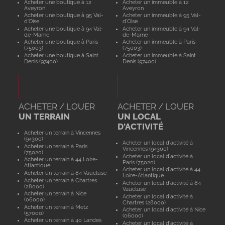
Acheter une boutique à 12
Acheter un immeuble à 12
Aveyron
Aveyron
Acheter une boutique à 95 Val-
Acheter un immeuble à 95 Val-
d'Oise
d'Oise
Acheter une boutique à 94 Val-
Acheter un immeuble à 94 Val-
de-Marne
de-Marne
Acheter une boutique à Paris
Acheter un immeuble à Paris
(75003)
(75003)
Acheter une boutique à Saint
Acheter un immeuble à Saint
Denis (97400)
Denis (97400)
ACHETER / LOUER
ACHETER / LOUER
UN TERRAIN
UN LOCAL
D'ACTIVITÉ
Acheter un terrain à Vincennes
(94300)
Acheter un local d'activité à
Acheter un terrain à Paris
Vincennes (94300)
(75020)
Acheter un local d'activité à
Acheter un terrain à 44 Loire-
Paris (75020)
Atlantique
Acheter un local d'activité à 44
Acheter un terrain à 84 Vaucluse
Loire-Atlantique
Acheter un terrain à Chartres
Acheter un local d'activité à 84
(28000)
Vaucluse
Acheter un terrain à Nice
Acheter un local d'activité à
(06000)
Chartres (28000)
Acheter un terrain à Metz
Acheter un local d'activité à Nice
(57000)
(06000)
Acheter un terrain à 40 Landes
Acheter un local d'activité à