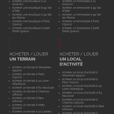
Acheter une boutique à 12
Acheter un immeuble à 12
Aveyron
Aveyron
Acheter une boutique à 95 Val-
Acheter un immeuble à 95 Val-
d'Oise
d'Oise
Acheter une boutique à 94 Val-
Acheter un immeuble à 94 Val-
de-Marne
de-Marne
Acheter une boutique à Paris
Acheter un immeuble à Paris
(75003)
(75003)
Acheter une boutique à Saint
Acheter un immeuble à Saint
Denis (97400)
Denis (97400)
ACHETER / LOUER
ACHETER / LOUER
UN TERRAIN
UN LOCAL
D'ACTIVITÉ
Acheter un terrain à Vincennes
(94300)
Acheter un local d'activité à
Acheter un terrain à Paris
Vincennes (94300)
(75020)
Acheter un local d'activité à
Acheter un terrain à 44 Loire-
Paris (75020)
Atlantique
Acheter un local d'activité à 44
Acheter un terrain à 84 Vaucluse
Loire-Atlantique
Acheter un terrain à Chartres
Acheter un local d'activité à 84
(28000)
Vaucluse
Acheter un terrain à Nice
Acheter un local d'activité à
(06000)
Chartres (28000)
Acheter un terrain à Metz
Acheter un local d'activité à Nice
(57000)
(06000)
Acheter un terrain à 40 Landes
Acheter un local d'activité à