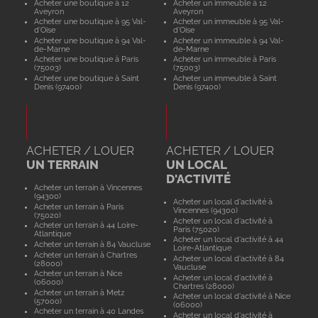
Acheter une boutique à 12
Acheter un immeuble à 12
Aveyron
Aveyron
Acheter une boutique à 95 Val-
Acheter un immeuble à 95 Val-
d'Oise
d'Oise
Acheter une boutique à 94 Val-
Acheter un immeuble à 94 Val-
de-Marne
de-Marne
Acheter une boutique à Paris
Acheter un immeuble à Paris
(75003)
(75003)
Acheter une boutique à Saint
Acheter un immeuble à Saint
Denis (97400)
Denis (97400)
ACHETER / LOUER
ACHETER / LOUER
UN TERRAIN
UN LOCAL
D'ACTIVITÉ
Acheter un terrain à Vincennes
(94300)
Acheter un local d'activité à
Acheter un terrain à Paris
Vincennes (94300)
(75020)
Acheter un local d'activité à
Acheter un terrain à 44 Loire-
Paris (75020)
Atlantique
Acheter un local d'activité à 44
Acheter un terrain à 84 Vaucluse
Loire-Atlantique
Acheter un terrain à Chartres
Acheter un local d'activité à 84
(28000)
Vaucluse
Acheter un terrain à Nice
Acheter un local d'activité à
(06000)
Chartres (28000)
Acheter un terrain à Metz
Acheter un local d'activité à Nice
(57000)
(06000)
Acheter un terrain à 40 Landes
Acheter un local d'activité à