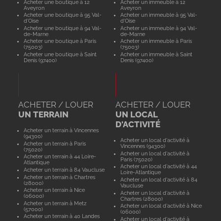
Acheter une boutique à 12
Acheter un immeuble à 12
Aveyron
Aveyron
Acheter une boutique à 95 Val-
Acheter un immeuble à 95 Val-
d'Oise
d'Oise
Acheter une boutique à 94 Val-
Acheter un immeuble à 94 Val-
de-Marne
de-Marne
Acheter une boutique à Paris
Acheter un immeuble à Paris
(75003)
(75003)
Acheter une boutique à Saint
Acheter un immeuble à Saint
Denis (97400)
Denis (97400)
ACHETER / LOUER
ACHETER / LOUER
UN TERRAIN
UN LOCAL
D'ACTIVITÉ
Acheter un terrain à Vincennes
(94300)
Acheter un local d'activité à
Acheter un terrain à Paris
Vincennes (94300)
(75020)
Acheter un local d'activité à
Acheter un terrain à 44 Loire-
Paris (75020)
Atlantique
Acheter un local d'activité à 44
Acheter un terrain à 84 Vaucluse
Loire-Atlantique
Acheter un terrain à Chartres
Acheter un local d'activité à 84
(28000)
Vaucluse
Acheter un terrain à Nice
Acheter un local d'activité à
(06000)
Chartres (28000)
Acheter un terrain à Metz
Acheter un local d'activité à Nice
(57000)
(06000)
Acheter un terrain à 40 Landes
Acheter un local d'activité à