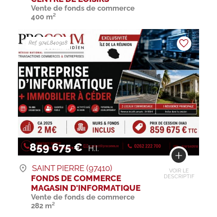
Vente de fonds de commerce
400 m²
Ref. 974L840918
859 675 €
H.I.
SAINT PIERRE (97410)
VOIR LE
FONDS DE COMMERCE
DESCRIPTIF
MAGASIN D'INFORMATIQUE
Vente de fonds de commerce
282 m²