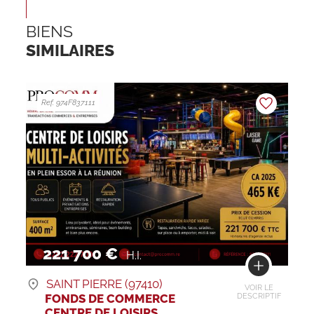
BIENS
SIMILAIRES
Ref. 974F837111
221 700 €
H.I.
SAINT PIERRE (97410)
VOIR LE
FONDS DE COMMERCE
DESCRIPTIF
CENTRE DE LOISIRS