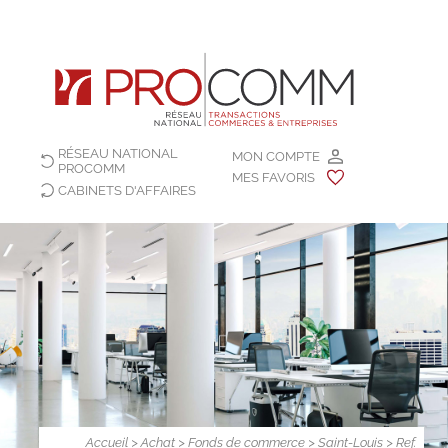
RÉSEAU NATIONAL
MON COMPTE
PROCOMM
MES FAVORIS
CABINETS D'AFFAIRES
Accueil
>
Achat
>
Fonds de commerce
>
Saint-Louis
> Ref.